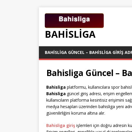
BAHISLIGA
BAHISLIGA GÜNCEL – BAHISLIGA GIRIŞ AD
Bahisliga Güncel – Ba
Bahisliga
platformu, kullanıcılara spor bahisl
Bahisliga
güncel giriş adresi, erişim engellem
kullanıcıların platforma kesintisiz erişimini s
medya hesapları üzerinden bahisliga yeni adres 
güvenilirliğini koruma altına alır.
Bahisliga giriş
işlemleri için doğru adresin ku
Erişim engelleri, genellikle yasal düzenlemel