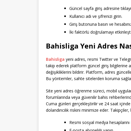
Güncel sayfa giriş adresine tıklayı
Kullanıcı adı ve şifrenizi girin.
Giriş butonuna basın ve hesabınız
İki faktörlü doğrulamayı etkinleşti
Bahisliga Yeni Adres Nas
Bahisliga
yeni adres, resmi Twitter ve Telegram
takip ederek platform güncel giriş bilgilerine a
değişikliklerini bildirir. Platform, adres güncel
Bu yöntemler, sahte sitelerden koruma sağla
Site yeni adres öğrenme süreci, mobil uygulam
forumlarında veya güvenilir bahis rehberlerinde 
Cuma günleri gerçekleştirilir ve 24 saat içinde
dolandırıcılık riskini minimize eder. Takipçiler,
Resmi sosyal medya hesaplarını i
E-posta aboneliği yapın.