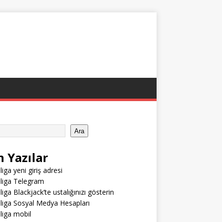
Ara
n Yazılar
liga yeni giriş adresi
liga Telegram
liga Blackjack’te ustalığınızı gösterin
liga Sosyal Medya Hesapları
liga mobil