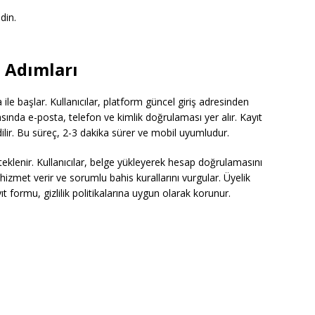
din.
t Adımları
 ile başlar. Kullanıcılar, platform güncel giriş adresinden
arasında e-posta, telefon ve kimlik doğrulaması yer alır. Kayıt
lir. Bu süreç, 2-3 dakika sürer ve mobil uyumludur.
teklenir. Kullanıcılar, belge yükleyerek hesap doğrulamasını
hizmet verir ve sorumlu bahis kurallarını vurgular. Üyelik
ıt formu, gizlilik politikalarına uygun olarak korunur.