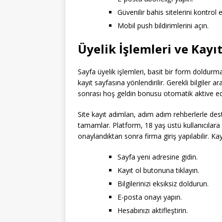
Güvenilir bahis sitelerini kontrol e
Mobil push bildirimlerini açın.
Üyelik İşlemleri ve Kayı
Sayfa üyelik işlemleri, basit bir form doldurma
kayıt sayfasına yönlendirilir. Gerekli bilgiler 
sonrası hoş geldin bonusu otomatik aktive edi
Site kayıt adımları, adım adım rehberlerle des
tamamlar. Platform, 18 yaş üstü kullanıcılara 
onaylandıktan sonra firma giriş yapılabilir. Kay
Sayfa yeni adresine gidin.
Kayıt ol butonuna tıklayın.
Bilgilerinizi eksiksiz doldurun.
E-posta onayı yapın.
Hesabınızı aktifleştirin.