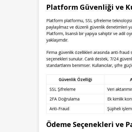
Platform Güvenliği ve K
Platform platformu, SSL şifreleme teknolojisi il
paylaşılmaz ve düzenli güvenlik denetimleri yapıl
Platform, lisanslı bir yapıya sahiptir ve adil oy
yaklaşımdır.
Firma güvenlik özellikleri arasında anti-fraud 
seçenekleri sunulur. Canlı destek, 7/24 güve
standartlarını benimser. Kullanıcılar, şifre güçl
Güvenlik Özelliği
SSL Şifreleme
Veri aktarımı
2FA Doğrulama
Ek kimlik kon
Anti-Fraud
Şüpheli işleml
Ödeme Seçenekleri ve Pa