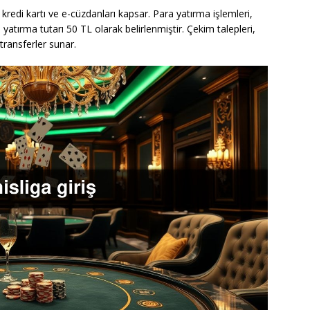
redi kartı ve e-cüzdanları kapsar. Para yatırma işlemleri,
yatırma tutarı 50 TL olarak belirlenmiştir. Çekim talepleri,
transferler sunar.