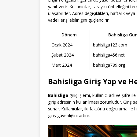
yanıt verir. Kullanıcılar, tarayıcı önbelleğini 
ulaşabilirler. Adres değişiklikleri, haftalık ve
vadeli erişilebilirliğini güçlendirir.
Dönem
Bahisliga Gün
Ocak 2024
bahisliga123.com
Şubat 2024
bahisliga456.net
Mart 2024
bahisliga789.org
Bahisliga Giriş Yap ve H
Bahisliga
giriş işlemi, kullanıcı adı ve şifre 
giriş adresinin kullanılması zorunludur. Giriş
sunar. Kullanıcılar, iki faktörlü doğrulama ile 
giriş güvenliğini artırır.