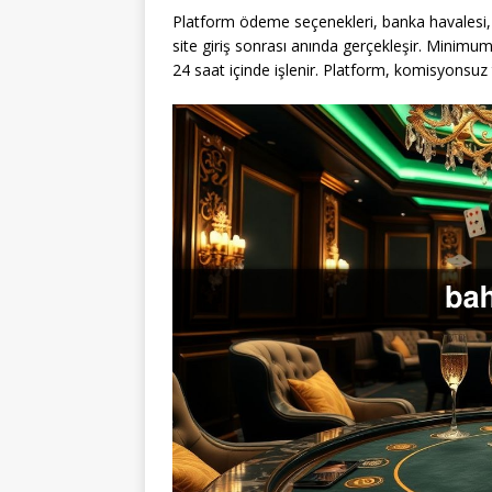
Platform ödeme seçenekleri, banka havalesi, k
site giriş sonrası anında gerçekleşir. Minimum 
24 saat içinde işlenir. Platform, komisyonsuz 