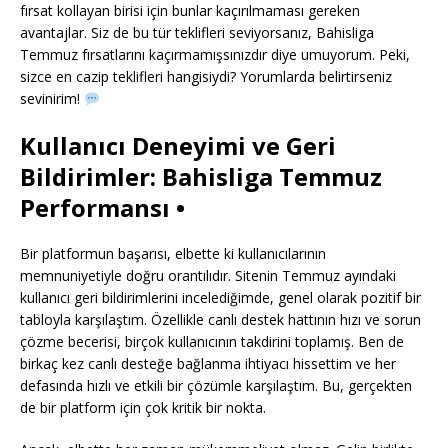
fırsat kollayan birisi için bunlar kaçırılmaması gereken
avantajlar. Siz de bu tür teklifleri seviyorsanız, Bahisliga
Temmuz fırsatlarını kaçırmamışsınızdır diye umuyorum. Peki,
sizce en cazip teklifleri hangisiydi? Yorumlarda belirtirseniz
sevinirim!
Kullanıcı Deneyimi ve Geri
Bildirimler: Bahisliga Temmuz
Performansı •
Bir platformun başarısı, elbette ki kullanıcılarının
memnuniyetiyle doğru orantılıdır. Sitenin Temmuz ayındaki
kullanıcı geri bildirimlerini incelediğimde, genel olarak pozitif bir
tabloyla karşılaştım. Özellikle canlı destek hattının hızı ve sorun
çözme becerisi, birçok kullanıcının takdirini toplamış. Ben de
birkaç kez canlı desteğe bağlanma ihtiyacı hissettim ve her
defasında hızlı ve etkili bir çözümle karşılaştım. Bu, gerçekten
de bir platform için çok kritik bir nokta.