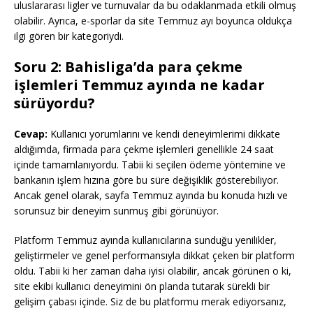
uluslararası ligler ve turnuvalar da bu odaklanmada etkili olmuş
olabilir. Ayrıca, e-sporlar da site Temmuz ayı boyunca oldukça
ilgi gören bir kategoriydi.
Soru 2: Bahisliga’da para çekme
işlemleri Temmuz ayında ne kadar
sürüyordu?
Cevap:
Kullanıcı yorumlarını ve kendi deneyimlerimi dikkate
aldığımda, firmada para çekme işlemleri genellikle 24 saat
içinde tamamlanıyordu. Tabii ki seçilen ödeme yöntemine ve
bankanın işlem hızına göre bu süre değişiklik gösterebiliyor.
Ancak genel olarak, sayfa Temmuz ayında bu konuda hızlı ve
sorunsuz bir deneyim sunmuş gibi görünüyor.
Platform Temmuz ayında kullanıcılarına sunduğu yenilikler,
geliştirmeler ve genel performansıyla dikkat çeken bir platform
oldu. Tabii ki her zaman daha iyisi olabilir, ancak görünen o ki,
site ekibi kullanıcı deneyimini ön planda tutarak sürekli bir
gelişim çabası içinde. Siz de bu platformu merak ediyorsanız,